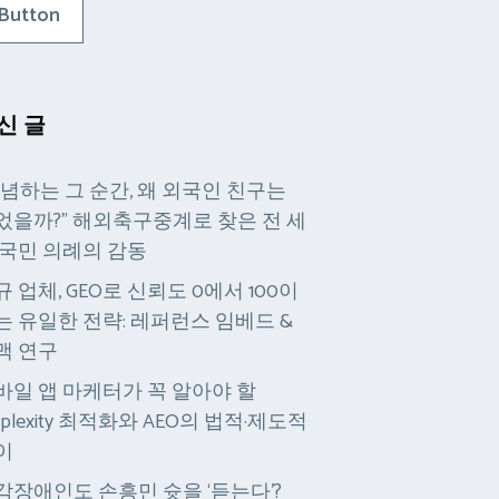
Button
신 글
묵념하는 그 순간, 왜 외국인 친구는
었을까?” 해외축구중계로 찾은 전 세
 국민 의례의 감동
규 업체, GEO로 신뢰도 0에서 100이
는 유일한 전략: 레퍼런스 임베드 &
맥 연구
바일 앱 마케터가 꼭 알아야 할
rplexity 최적화와 AEO의 법적·제도적
이
각장애인도 손흥민 슛을 ‘듣는다’?