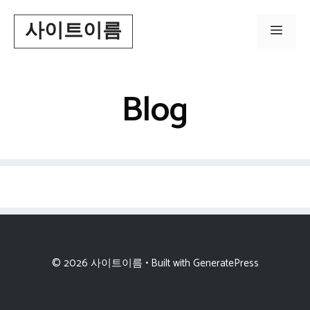
Skip
사이트이름
to
Men
content
Blog
© 2026 사이트이름
• Built with
GeneratePress