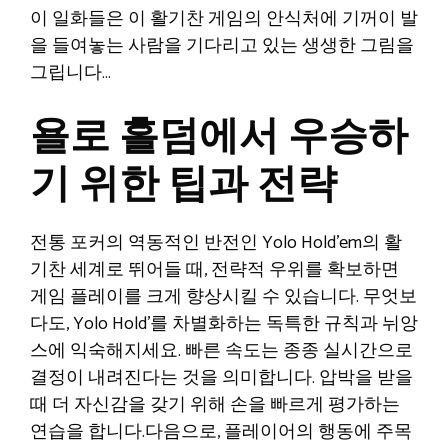
이 일화들은 이 활기찬 게임의 안식처에 기꺼이 발
을 들여놓는 사람을 기다리고 있는 생생한 그림을
그립니다…
욜로 홀덤에서 우승하
기 위한 팁과 전략
전통 포커의 역동적인 반전인 Yolo Hold’em의 활
기찬 세계로 뛰어들 때, 전략적 우위를 확보하면
게임 플레이를 크게 향상시킬 수 있습니다. 무엇보
다도, Yolo Hold’를 차별화하는 독특한 규칙과 뉘앙
스에 익숙해지세요. 빠른 속도는 종종 실시간으로
결정이 내려진다는 것을 의미합니다. 압박을 받을
때 더 자신감을 갖기 위해 손을 빠르게 평가하는
연습을 합니다.다음으로, 플레이어의 행동에 주목