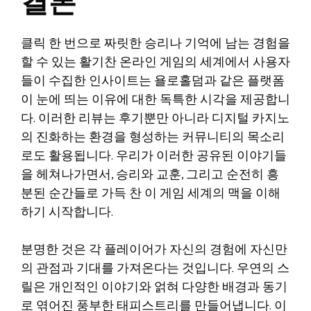
결론
클릭 한 번으로 짜릿한 승리나 기억에 남는 경험을
할 수 있는 활기찬 온라인 게임의 세계에서 사용자
들이 수집한 인사이트는 욜로홀덤과 같은 플랫폼
이 눈에 띄는 이유에 대한 독특한 시각을 제공합니
다. 이러한 리뷰는 후기뿐만 아니라 디지털 카지노
의 진화하는 환경을 형성하는 커뮤니티의 목소리
로도 활용됩니다. 우리가 이러한 공유된 이야기들
을 헤쳐나가면서, 승리와 교훈, 그리고 순전히 흥
분된 순간들로 가득 찬 이 게임 세계의 맥을 이해
하기 시작합니다.
분명한 것은 각 플레이어가 자신의 경험에 자신만
의 관점과 기대를 가져온다는 것입니다. 우연의 스
릴은 개인적인 이야기와 얽혀 다양한 배경과 동기
로 엮어진 풍부한 태피스트리를 만들어냅니다. 이