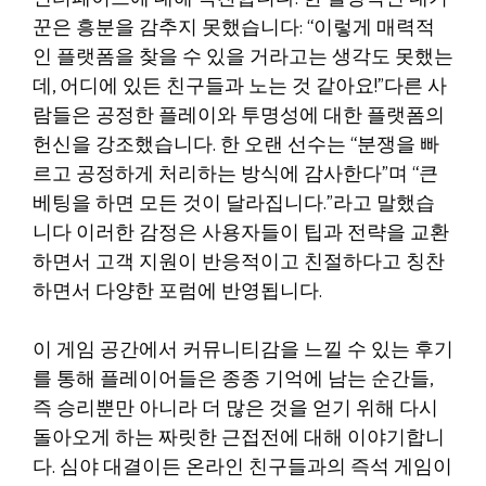
꾼은 흥분을 감추지 못했습니다: “이렇게 매력적
인 플랫폼을 찾을 수 있을 거라고는 생각도 못했는
데, 어디에 있든 친구들과 노는 것 같아요!”다른 사
람들은 공정한 플레이와 투명성에 대한 플랫폼의
헌신을 강조했습니다. 한 오랜 선수는 “분쟁을 빠
르고 공정하게 처리하는 방식에 감사한다”며 “큰
베팅을 하면 모든 것이 달라집니다.”라고 말했습
니다 이러한 감정은 사용자들이 팁과 전략을 교환
하면서 고객 지원이 반응적이고 친절하다고 칭찬
하면서 다양한 포럼에 반영됩니다.
이 게임 공간에서 커뮤니티감을 느낄 수 있는 후기
를 통해 플레이어들은 종종 기억에 남는 순간들,
즉 승리뿐만 아니라 더 많은 것을 얻기 위해 다시
돌아오게 하는 짜릿한 근접전에 대해 이야기합니
다. 심야 대결이든 온라인 친구들과의 즉석 게임이