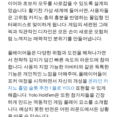
이어와 초보자 모두를 사로잡을 수 있도록 설계되
었습니다. 활기찬 가상 세계에 들어서면, 사용자들
은 고위험 카지노 층의 흥분을 반영하는 몰입형 인
터페이스로 맞이하게 됩니다. 게임의 세련된 그래
픽과 직관적인 디자인은 모든 손이 새로운 모험처
럼 느껴지는 매력적인 분위기를 만들어냅니다.
플레이어들은 다양한 위험과 도전을 헤쳐나가면
서 전략적 깊이가 담긴 빠른 속도의 라운드에 참여
합니다. 사용자 지정 가능한 아바타와 같은 독특한
기능은 개인적인 느낌을 더해주며, 플레이어들이
포커 여정을 시작하면서 자신의 개성을
온라인 카
지노 홀덤 슬롯 추천 | 욜로 YOLO
표현할 수 있게
해줍니다. Yolo Hold’em은 또한 참가자들을 긴장
하게 만드는 역동적인 게임 플레이 요소를 소개합
니다. 예상치 못한 반전은 어떤 라운드에서든 상황
을 바꿀 수 있습니다.