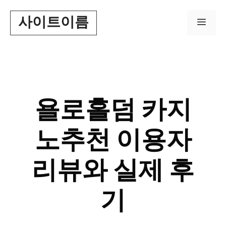
Skip
사이트이름
to
Men
content
욜로홀덤 카지
노추천 이용자
리뷰와 실제 후
기