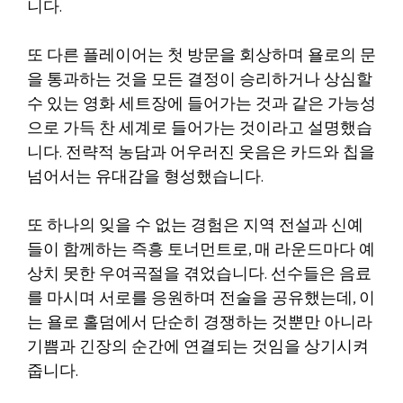
니다.
또 다른 플레이어는 첫 방문을 회상하며 욜로의 문
을 통과하는 것을 모든 결정이 승리하거나 상심할
수 있는 영화 세트장에 들어가는 것과 같은 가능성
으로 가득 찬 세계로 들어가는 것이라고 설명했습
니다. 전략적 농담과 어우러진 웃음은 카드와 칩을
넘어서는 유대감을 형성했습니다.
또 하나의 잊을 수 없는 경험은 지역 전설과 신예
들이 함께하는 즉흥 토너먼트로, 매 라운드마다 예
상치 못한 우여곡절을 겪었습니다. 선수들은 음료
를 마시며 서로를 응원하며 전술을 공유했는데, 이
는 욜로 홀덤에서 단순히 경쟁하는 것뿐만 아니라
기쁨과 긴장의 순간에 연결되는 것임을 상기시켜
줍니다.